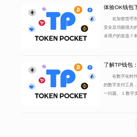
体验OK钱包
在加密货币
安全且功能强大
卓用户的首选？本文
了解TP钱包
在数字化时
的数字支付工具
一问题。 1.数字支