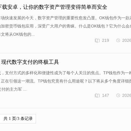
下载安卓，让你的数字资产管理变得简单而安全
市场快速发展的今天，数字资产管理的重要性愈发凸显。OK钱包作为一款
的加密货币钱包应用，深受广大用户的青睐。什么是OK钱包？它为什么会
将从OK钱包的...
219
2026
：现代数字支付的终极工具
代，支付方式的多样化和便捷性成为了每个人关注的焦点。TP钱包作为一
，正在引领这一潮流。TP钱包究竟有什么用途呢？以下将从多个角度详细
付的主力军 ...
147
2026
共 1 页/3 条记录