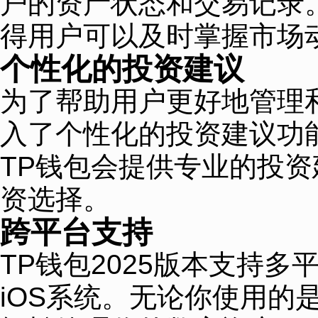
户的资产状态和交易记录
得用户可以及时掌握市场
个性化的投资建议
为了帮助用户更好地管理和
入了个性化的投资建议功
TP钱包会提供专业的投
资选择。
跨平台支持
TP钱包2025版本支持多平
iOS系统。无论你使用的