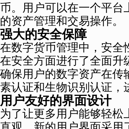
币。用户可以在一个平台
的资产管理和交易操作。
强大的安全保障
在数字货币管理中，安全性
在安全方面进行了全面升
确保用户的数字资产在传
素认证和生物识别认证，
用户友好的界面设计
为了让更多用户能够轻松上
直观。新的用户界面采用