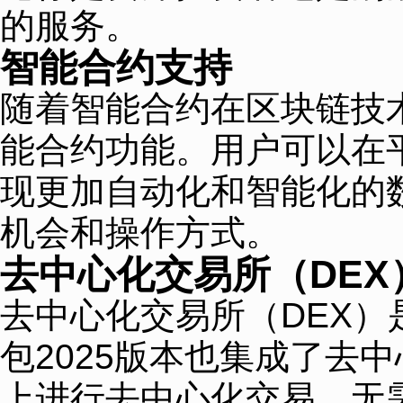
的服务。
智能合约支持
随着智能合约在区块链技术
能合约功能。用户可以在
现更加自动化和智能化的
机会和操作方式。
去中心化交易所（DEX
去中心化交易所（DEX）
包2025版本也集成了去
上进行去中心化交易，无