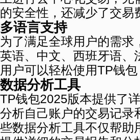
的安全性，还减少了交易
多语言支持
为了满足全球用户的需求，
英语、中文、西班牙语、
用户可以轻松使用TP钱
数据分析工具
TP钱包2025版本提供
分析自己账户的交易记录
些数据分析工具不仅帮助