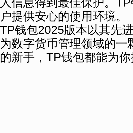
人信息得到最佳保护。T
户提供安心的使用环境。
TP钱包2025版本以其
为数字货币管理领域的一
的新手，TP钱包都能为